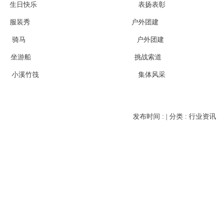
日快乐 表扬表彰
装秀 户外团建
骑马 户外团建
船 挑战索道
溪竹筏 集体风采
发布时间 : | 分类 :
行业资讯